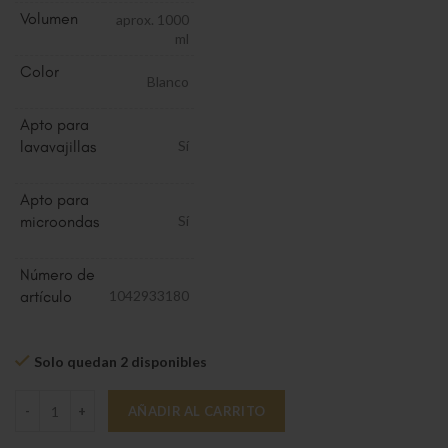
Volumen
aprox. 1000
ml
Color
Blanco
Apto para
lavavajillas
Sí
Apto para
microondas
Sí
Número de
artículo
1042933180
Solo quedan 2 disponibles
Afina ensaladera 193mm, 1000ml cantidad
AÑADIR AL CARRITO