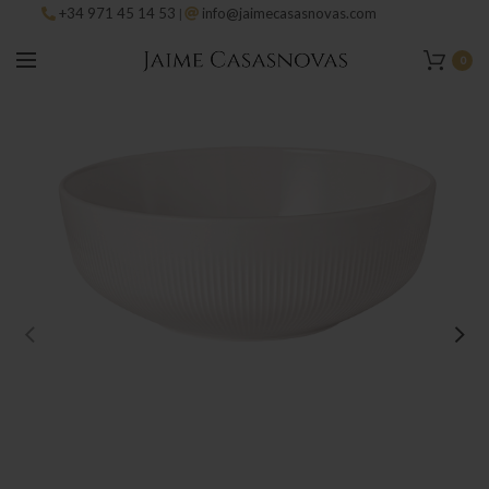
+34 971 45 14 53
info@jaimecasasnovas.com
|
0