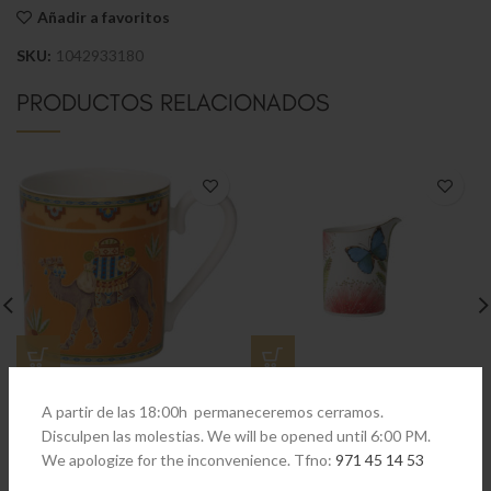
Añadir a favoritos
SKU:
1042933180
PRODUCTOS RELACIONADOS
Samarkand Mandarin Jarra
Amazonia jarra de leche para 6
A partir de las 18:00h permaneceremos cerramos.
personas
€
69,90
Disculpen las molestias. We will be opened until 6:00 PM.
€
59,90
We apologize for the inconvenience. Tfno:
971 45 14 53