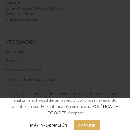
Horario
Lunes a Viernes: 10:00h a 20:00h.
Sábados: Cerrado
Domingos: cerrado.
INFORMACIÓN
Contáctanos
Tienda de menaje
Envíos y devoluciones
Términos y Condiciones legales
Política de privacidad y cookies
Jaime Casasnovas utiliza cookies propias y de terceros para
analizar la actividad del sitio web. Si continúas navegando
aceptas su uso. Más información en nuestra
POLÍTICA DE
COOKIES
. Aceptar
SUSCRÍBETE A NUESTRO BOLETÍN
0
MÁS INFORMACIÓN
ACEPTAR