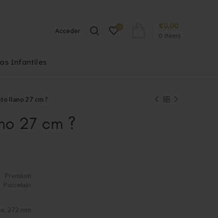
€
0,00
0
Acceder
0
items
las Infantiles
ato llano 27 cm ?
ano 27 cm ?
Premium
Porcelain
ox. 272 mm