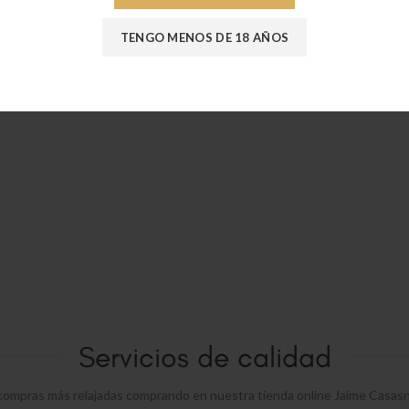
€
17,90
Afina plato para taza de espresso
AÑADIR AL CARRITO
TENGO MENOS DE 18 AÑOS
€
14,00
Servicios de calidad
compras más relajadas comprando en nuestra tienda online Jaime Casas