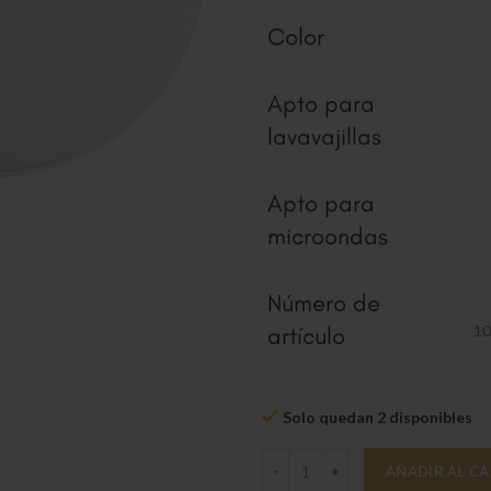
Color
Apto para
lavavajillas
Apto para
microondas
Número de
artículo
10
Solo quedan 2 disponibles
Afina plato llano 27 cm ? cantidad
AÑADIR AL C