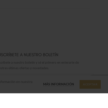
USCRÍBETE A NUESTRO BOLETÍN
críbete a nuestro boletín y sé el primero en enterarte de
stras últimas ofertas y novedades.
información en nuestra
MÁS INFORMACIÓN
ACEPTAR
Política de privacidad
He leído y acepto nuestra