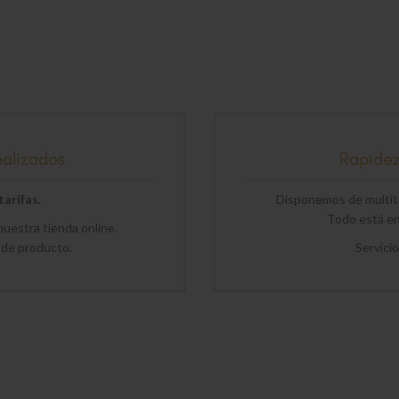
nalizados
Rapide
arifas.
Disponemos de multitu
Todo está en 
uestra tienda online.
 de producto.
Servici