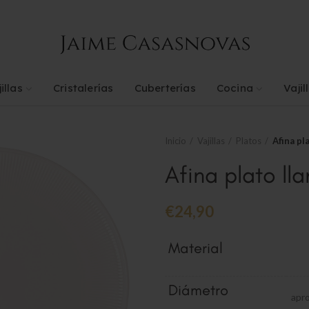
illas
Cristalerías
Cuberterías
Cocina
Vajil
Inicio
Vajillas
Platos
Afina pl
Afina plato ll
€
24,90
Material
Diámetro
apr