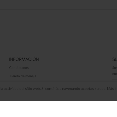
INFORMACIÓN
S
Contáctanos
Sus
nue
Tienda de menaje
Envíos y devoluciones
r la actividad del sitio web. Si continúas navegando aceptas su uso. Más 
Términos y Condiciones legales
Política de privacidad y cookies