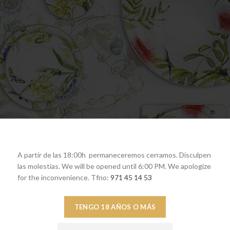
A partir de las 18:00h permaneceremos cerramos. Disculpen
las molestias. We will be opened until 6:00 PM. We apologize
for the inconvenience. Tfno:
971 45 14 53
TENGO 18 AÑOS O MÁS
YvLr-6A[/embedyt]