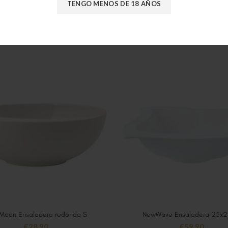
TENGO MENOS DE 18 AÑOS
Moon Ensaladera redonda S
NewWave Ensaladera 25x
AÑADIR AL CARRITO
AÑADIR AL CARRITO
€
28,90
€
59,90