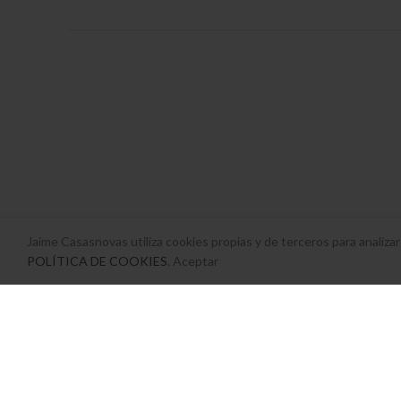
Jaime Casasnovas utiliza cookies propias y de terceros para analiza
POLÍTICA DE COOKIES
. Aceptar
c/
Sant Domingo, 8
07001 – Palma de Mallorca – Baleares
Tel:
+34 971 45 14 53
Email:
info@jaimecasasnovas.com
Contactar
Horario