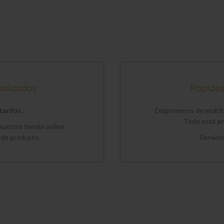
nalizados
Rapide
arifas.
Disponemos de multitu
Todo está en 
uestra tienda online.
 de producto.
Servici