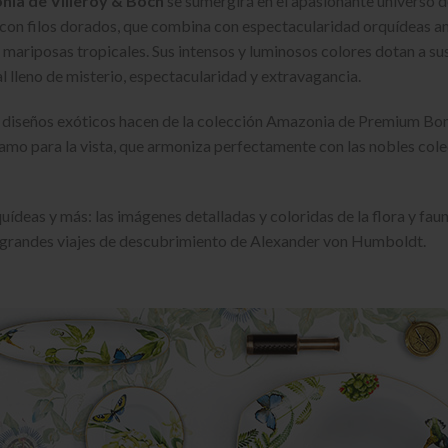
nia de Villeroy & Boch
se sumergirá en el apasionante universo de
on filos dorados, que combina con espectacularidad orquídeas amar
y mariposas tropicales. Sus intensos y luminosos colores dotan a su
l lleno de misterio, espectacularidad y extravagancia.
y diseños exóticos hacen de la colección Amazonia de Premium Bon
lamo para la vista, que armoniza perfectamente con las nobles col
uídeas y más: las imágenes detalladas y coloridas de la flora y fau
 grandes viajes de descubrimiento de Alexander von Humboldt.