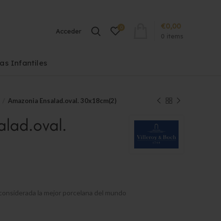
€
0,00
0
Acceder
0
items
las Infantiles
Amazonia Ensalad.oval. 30x18cm(2)
lad.oval.
considerada la mejor porcelana del mundo