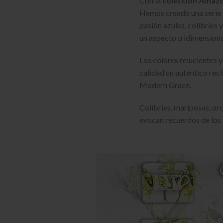
Con la
colección Amazo
Hemos creado una serie c
pasión azules, colibríes 
un aspecto tridimensiona
Los colores relucientes 
calidad un auténtico rec
Modern Grace.
Colibríes, mariposas, orq
evocan recuerdos de los