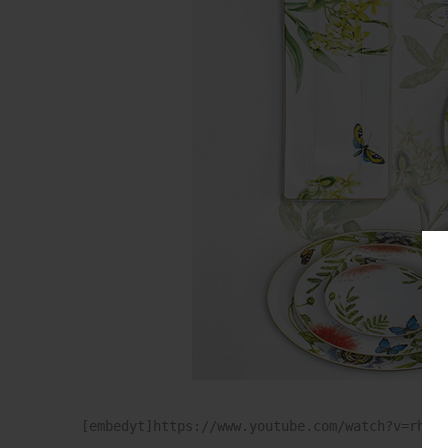
[embedyt]https://www.youtube.com/watch?v=rhfq