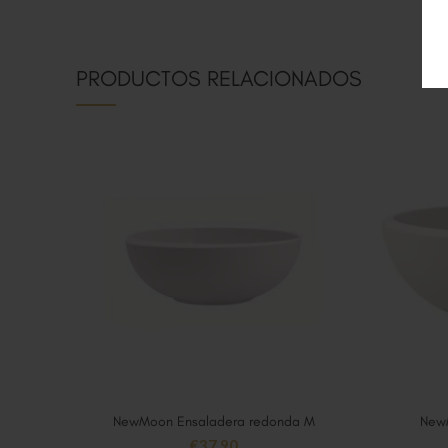
PRODUCTOS RELACIONADOS
NewMoon Ensaladera redonda M
New
AÑADIR AL CARRITO
€
37,90