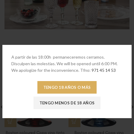
PRODUCTOS RELACIONADOS
A partir de las 18:00h permaneceremos cerramos.
Disculpen las molestias. We will be opened until 6:00 PM.
We apologize for the inconvenience. Tfno:
971 45 14 53
TENGO 18 AÑOS O MÁS
TENGO MENOS DE 18 AÑOS
Boston coloured Copa vino tinto
Boston coloured Copa vino