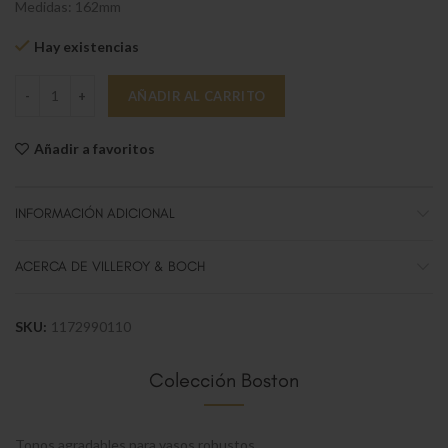
Medidas: 162mm
Hay existencias
Boston Vaso alto/Cerveza cantidad
AÑADIR AL CARRITO
Añadir a favoritos
INFORMACIÓN ADICIONAL
ACERCA DE VILLEROY & BOCH
SKU:
1172990110
Colección Boston
Tonos agradables para vasos robustos