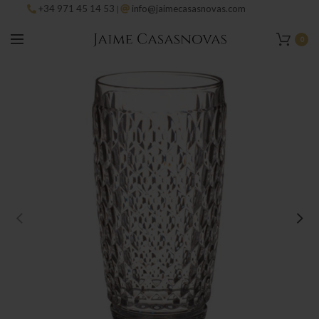
+34 971 45 14 53
info@jaimecasasnovas.com
|
0