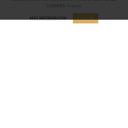
Política de privacidad y cookies
COOKIES
. Aceptar
0
MÁS INFORMACIÓN
ACEPTAR
Tienda
Favoritos
Mi cuenta
SUSCRÍBETE A NUESTRO BOLETÍN
Suscríbete a nuestro boletín y sé el primero en enterarte de nuestras
últimas ofertas y novedades.
Política de privacidad
He leído y acepto nuestra
by NoraiStudio
2020 jaimecasasnovas.com - All Rights Reserved -
.