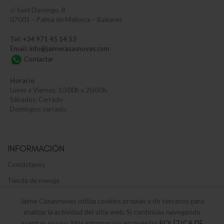
c/
Sant Domingo, 8
07001 – Palma de Mallorca – Baleares
Tel:
+34 971 45 14 53
Email:
info@jaimecasasnovas.com
Contactar
Horario
Lunes a Viernes: 10:00h a 20:00h.
Sábados: Cerrado
Domingos: cerrado.
INFORMACIÓN
Contáctanos
Tienda de menaje
Envíos y devoluciones
Jaime Casasnovas utiliza cookies propias y de terceros para
analizar la actividad del sitio web. Si continúas navegando
Términos y Condiciones legales
aceptas su uso. Más información en nuestra
POLÍTICA DE