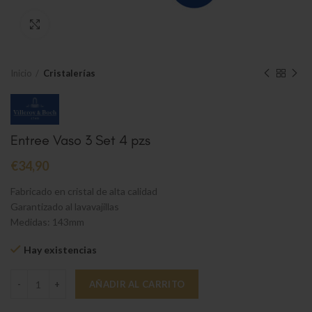
Clic para ampliar
Inicio
Cristalerías
Entree Vaso 3 Set 4 pzs
€
34,90
Fabricado en cristal de alta calidad
Garantizado al lavavajillas
Medidas: 143mm
Hay existencias
Entree Vaso 3 Set 4 pzs cantidad
AÑADIR AL CARRITO