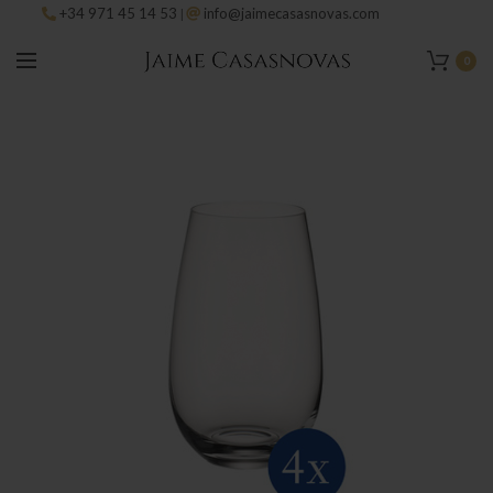
+34 971 45 14 53
info@jaimecasasnovas.com
|
0