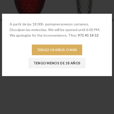
A partir de las 18:00h permaneceremos cerramos.
Disculpen las molestias. We will be opened until 6:00 PM.
We apologize for the inconvenience. Tfno:
971 45 14 53
Boston coloured Copa vino tinto
Boston coloured Flauta cava
rojo
smoke
TENGO 18 AÑOS O MÁS
€
17,90
€
17,90
TENGO MENOS DE 18 AÑOS