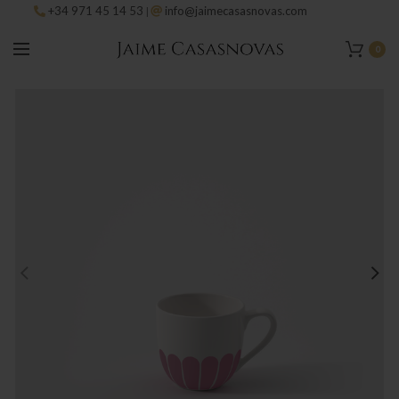
+34 971 45 14 53
info@jaimecasasnovas.com
|
0