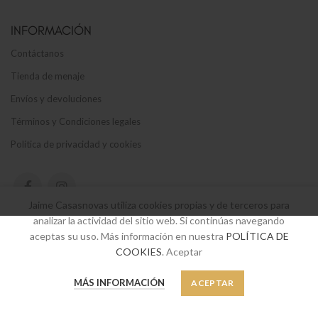
INFORMACIÓN
Contáctanos
Tienda de menaje
Envíos y devoluciones
Términos y Condiciones legales
Política de privacidad y cookies
Jaime Casasnovas utiliza cookies propias y de terceros para
analizar la actividad del sitio web. Si continúas navegando
SUSCRÍBETE A NUESTRO BOLETÍN
aceptas su uso. Más información en nuestra
POLÍTICA DE
COOKIES
. Aceptar
Suscríbete a nuestro boletín y sé el primero en enterarte de nuestras
últimas ofertas y novedades.
0
MÁS INFORMACIÓN
ACEPTAR
Tienda
Favoritos
Mi cuenta