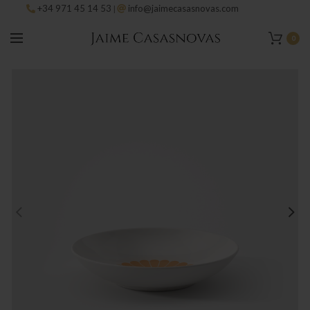
+34 971 45 14 53
info@jaimecasasnovas.com
|
0