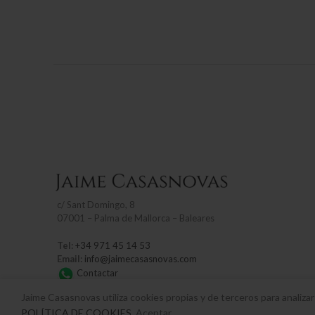
c/
Sant Domingo, 8
07001 – Palma de Mallorca – Baleares
Tel:
+34 971 45 14 53
Email:
info@jaimecasasnovas.com
Contactar
Jaime Casasnovas utiliza cookies propias y de terceros para analiza
Horario
POLÍTICA DE COOKIES
. Aceptar