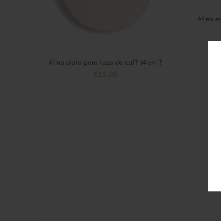
Afina e
Afina plato para taza de caf? 14 cm ?
AÑADIR AL CARRITO
€
15,00