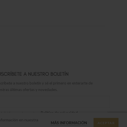
USCRÍBETE A NUESTRO BOLETÍN
críbete a nuestro boletín y sé el primero en enterarte de
stras últimas ofertas y novedades.
Política de privacidad
He leído y acepto nuestra
información en nuestra
MÁS INFORMACIÓN
ACEPTAR