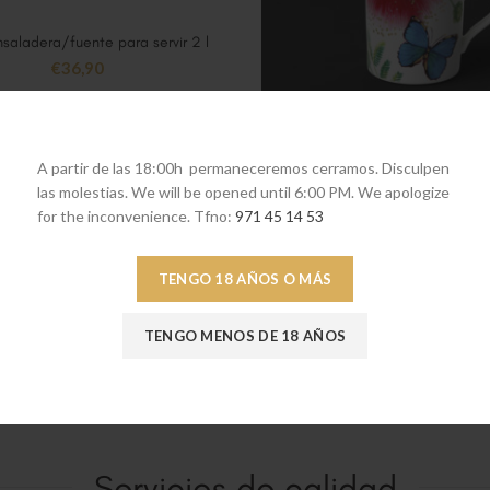
nsaladera/fuente para servir 2 l
AÑADIR AL CARRITO
€
36,90
Amazonia taza de café sin 
AÑADIR AL CARRITO
€
36,90
A partir de las 18:00h permaneceremos cerramos. Disculpen
las molestias. We will be opened until 6:00 PM. We apologize
for the inconvenience. Tfno:
971 45 14 53
TENGO 18 AÑOS O MÁS
TENGO MENOS DE 18 AÑOS
Servicios de calidad