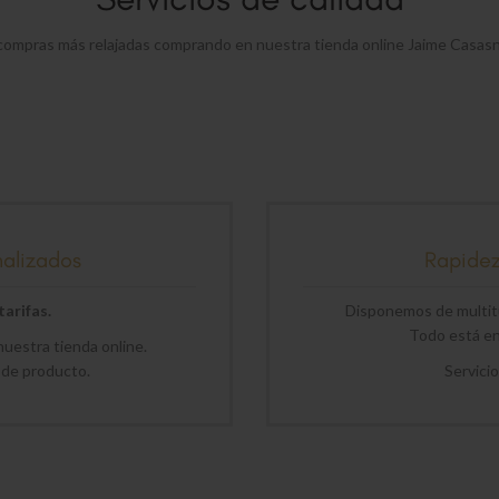
compras más relajadas comprando en nuestra tienda online Jaime Casas
nalizados
Rapide
arifas.
Disponemos de multitu
Todo está en 
uestra tienda online.
 de producto.
Servici