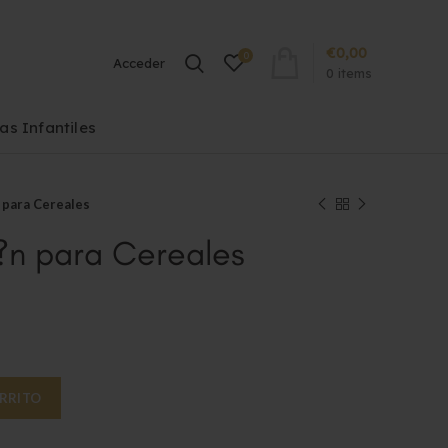
€
0,00
0
Acceder
0
items
las Infantiles
n para Cereales
z?n para Cereales
antidad
ARRITO