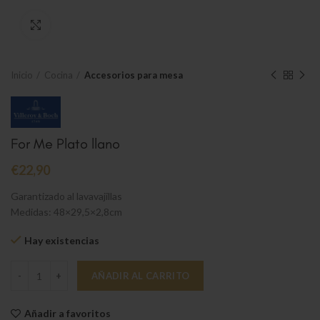
Clic para ampliar
Inicio
Cocina
Accesorios para mesa
For Me Plato llano
€
22,90
Garantizado al lavavajillas
Medidas: 48×29,5×2,8cm
Hay existencias
For Me Plato llano cantidad
AÑADIR AL CARRITO
Añadir a favoritos