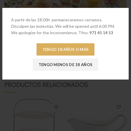
A partir de las 18:00h permaneceremos cerramos.
Disculpen las molestias. We will be opened until 6:00 PM.
We apologize for the inconvenience. Tfno:
971 45 14 53
TENGO 18 AÑOS O MÁS
[embedyt]https://www.youtube.com/watch?
v=0voFUTOXhUI[/embedyt]
TENGO MENOS DE 18 AÑOS
PRODUCTOS RELACIONADOS