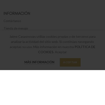
INFORMACIÓN
Contáctanos
Tienda de menaje
Envíos y devoluciones
Jaime Casasnovas utiliza cookies propias y de terceros para
analizar la actividad del sitio web. Si continúas navegando
Términos y Condiciones legales
aceptas su uso. Más información en nuestra
POLÍTICA DE
Política de privacidad y cookies
COOKIES
. Aceptar
0
MÁS INFORMACIÓN
ACEPTAR
Tienda
Favoritos
Mi cuenta
SUSCRÍBETE A NUESTRO BOLETÍN
Suscríbete a nuestro boletín y sé el primero en enterarte de nuestras
últimas ofertas y novedades.