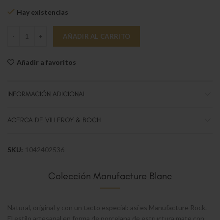
Hay existencias
Manufacture Rock Blanc Fuente llana 24cm cantidad
AÑADIR AL CARRITO
Añadir a favoritos
INFORMACIÓN ADICIONAL
ACERCA DE VILLEROY & BOCH
SKU:
1042402536
Colección Manufacture Blanc
Natural, original y con un tacto especial: así es Manufacture Rock.
El estilo artesanal en forma de porcelana de estructura mate con