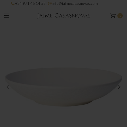
+34 971 45 14 53
info@jaimecasasnovas.com
|
0