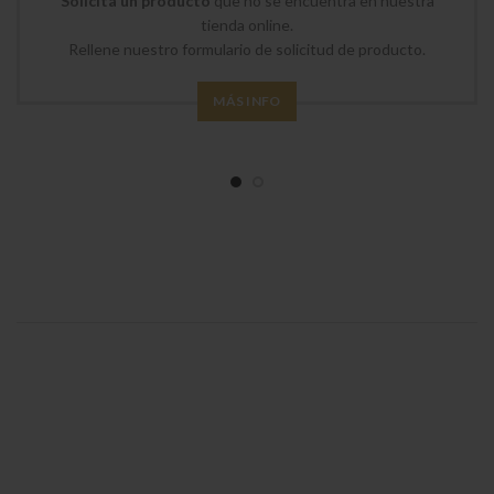
Solicita un producto
que no se encuentra en nuestra
tienda online.
Rellene nuestro formulario de solicitud de producto.
MÁS INFO