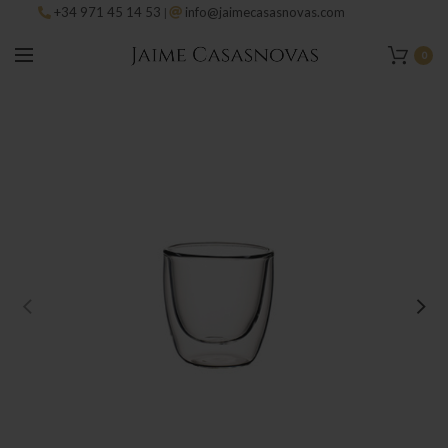
+34 971 45 14 53
info@jaimecasasnovas.com
|
0