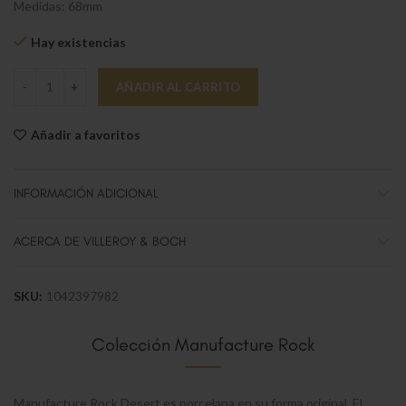
Medidas: 68mm
Hay existencias
Manufacture Rock Vaso S cantidad
AÑADIR AL CARRITO
Añadir a favoritos
INFORMACIÓN ADICIONAL
ACERCA DE VILLEROY & BOCH
SKU:
1042397982
Colección Manufacture Rock
Manufacture Rock Desert es porcelana en su forma original. El