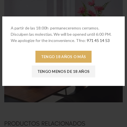
A partir de las 18:00h permaneceremos cerramos.
Disculpen las molestias. We will be opened until 6:00 PM.
We apologize for the inconvenience. Tfno:
971 45 14 53
TENGO 18 AÑOS O MÁS
TENGO MENOS DE 18 AÑOS
PRODUCTOS RELACIONADOS