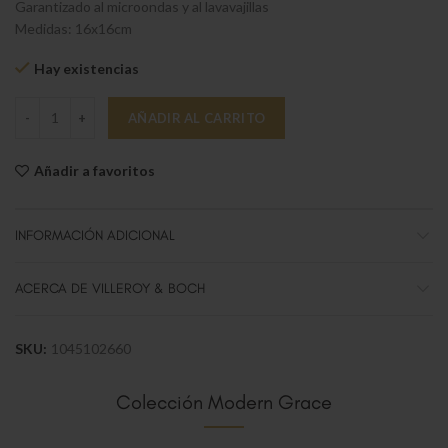
Garantizado al microondas y al lavavajillas
Medidas: 16x16cm
Hay existencias
Modern Grace Pl.fruta/queso/pan16x16cm cantidad
AÑADIR AL CARRITO
Añadir a favoritos
INFORMACIÓN ADICIONAL
ACERCA DE VILLEROY & BOCH
SKU:
1045102660
Colección Modern Grace