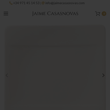
+34 971 45 14 53
info@jaimecasasnovas.com
|
0