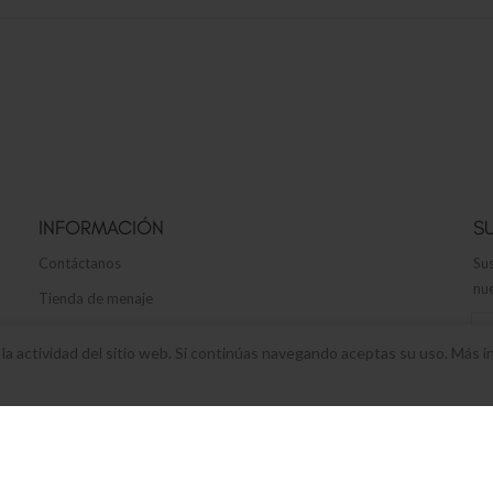
INFORMACIÓN
S
Contáctanos
Sus
nue
Tienda de menaje
Envíos y devoluciones
r la actividad del sitio web. Si continúas navegando aceptas su uso. Más 
Términos y Condiciones legales
Política de privacidad y cookies