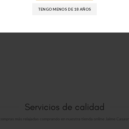
Moon Cuberteria de 30pzs
AÑADIR AL CARRITO
€
299,00
TENGO MENOS DE 18 AÑOS
Servicios de calidad
compras más relajadas comprando en nuestra tienda online Jaime Casas