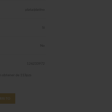
plata/platino
Sí
No
126233972
en obtener de 113pzs
de 70 pzs 49x34x13cm cantidad
ARRITO