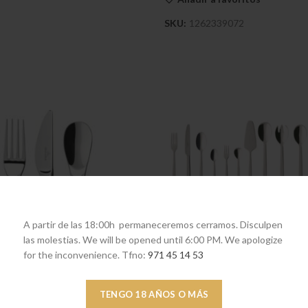
SKU:
1262339072
Louis Cuberter?a de 68 pzs 4
AÑADIR AL CARRITO
€
509,00
A partir de las 18:00h permaneceremos cerramos. Disculpen
las molestias. We will be opened until 6:00 PM. We apologize
for the inconvenience. Tfno:
971 45 14 53
TENGO 18 AÑOS O MÁS