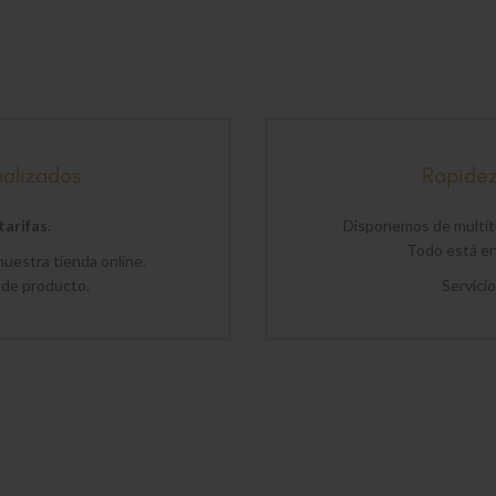
nalizados
Rapide
arifas.
Disponemos de multitu
Todo está en 
uestra tienda online.
 de producto.
Servici