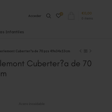
€
0,00
0
Acceder
0
items
las Infantiles
erlemont Cuberter?a de 70 pzs 49x34x13cm
lemont Cuberter?a de 70
cm
Acero inoxidable