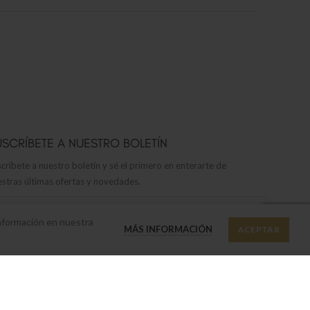
USCRÍBETE A NUESTRO BOLETÍN
críbete a nuestro boletín y sé el primero en enterarte de
stras últimas ofertas y novedades.
información en nuestra
MÁS INFORMACIÓN
ACEPTAR
Política de privacidad
He leído y acepto nuestra