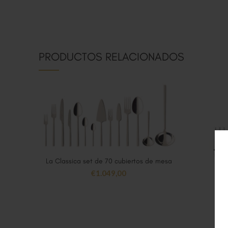
PRODUCTOS RELACIONADOS
La Classica set de 70 cubiertos de mesa
AÑADIR AL CARRITO
€
1.049,00