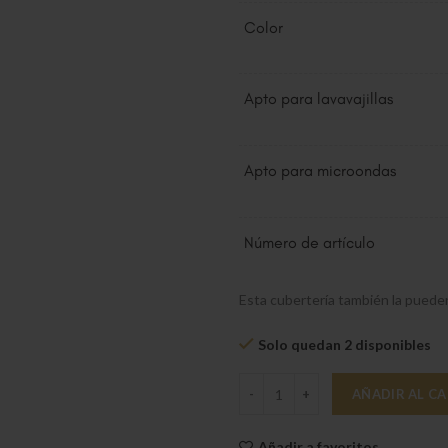
Color
Apto para lavavajillas
Apto para microondas
Número de artículo
Esta cubertería también la pued
Solo quedan 2 disponibles
Neufaden Merlemont Cuberter?a 
AÑADIR AL C
Añadir a favoritos