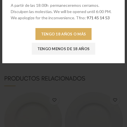
A partir de las 18:00h permaneceremos cerramos.
Disculpen las molestias. We will be opened until 6:00 PM.
We apologize for the inconvenience. Tfno:
971 45 14 53
TENGO 18 AÑOS O MÁS
[embedyt]https://www.youtube.com/watch?v=_iIj3eYn-
TENGO MENOS DE 18 AÑOS
g8[/embedyt]
PRODUCTOS RELACIONADOS