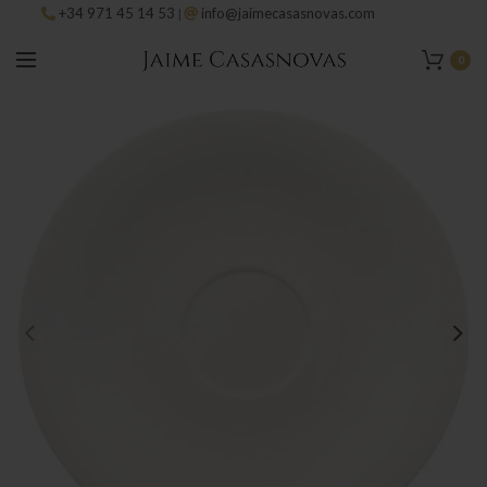
+34 971 45 14 53
info@jaimecasasnovas.com
|
0