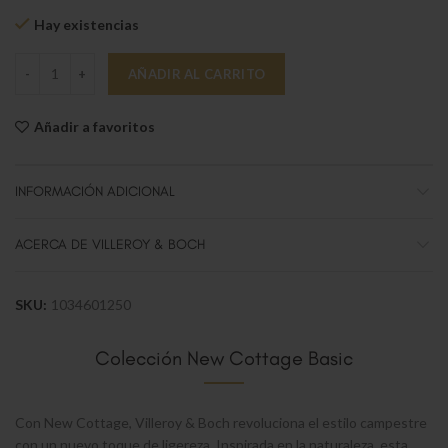
Hay existencias
New Cottagge Basic Plato p. taza desay. 19cm cantidad
AÑADIR AL CARRITO
Añadir a favoritos
INFORMACIÓN ADICIONAL
ACERCA DE VILLEROY & BOCH
SKU:
1034601250
Colección New Cottage Basic
Con New Cottage, Villeroy & Boch revoluciona el estilo campestre
con un nuevo toque de ligereza. Inspirada en la naturaleza, esta