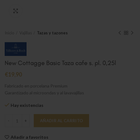
Clic para ampliar
Inicio
Vajillas
Tazas y tazones
New Cottagge Basic Taza cafe s. pl. 0,25l
€
19,90
Fabricado en porcelana Premium
Garantizado al microondas y al lavavajillas
Hay existencias
New Cottagge Basic Taza cafe s. pl. 0,25l cantidad
AÑADIR AL CARRITO
Añadir a favoritos