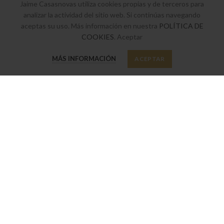
Jaime Casasnovas utiliza cookies propias y de terceros para
Términos y Condiciones legales
analizar la actividad del sitio web. Si continúas navegando
Política de privacidad y cookies
aceptas su uso. Más información en nuestra
POLÍTICA DE
COOKIES
. Aceptar
0
MÁS INFORMACIÓN
ACEPTAR
Tienda
Favoritos
Mi cuenta
SUSCRÍBETE A NUESTRO BOLETÍN
Suscríbete a nuestro boletín y sé el primero en enterarte de nuestras
últimas ofertas y novedades.
Política de privacidad
He leído y acepto nuestra