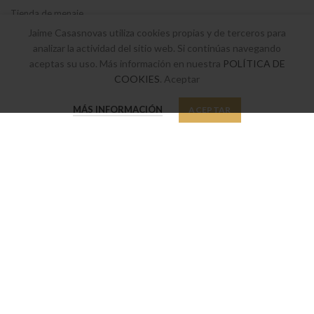
Tienda de menaje
Jaime Casasnovas utiliza cookies propias y de terceros para
Envíos y devoluciones
analizar la actividad del sitio web. Si continúas navegando
Términos y Condiciones legales
aceptas su uso. Más información en nuestra
POLÍTICA DE
COOKIES
. Aceptar
Política de privacidad y cookies
0
MÁS INFORMACIÓN
ACEPTAR
Tienda
Favoritos
Mi cuenta
SUSCRÍBETE A NUESTRO BOLETÍN
Suscríbete a nuestro boletín y sé el primero en enterarte de nuestras
últimas ofertas y novedades.
Política de privacidad
He leído y acepto nuestra