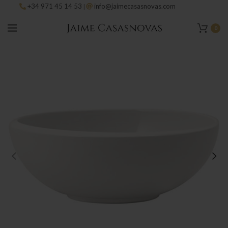
+34 971 45 14 53
info@jaimecasasnovas.com
|
0