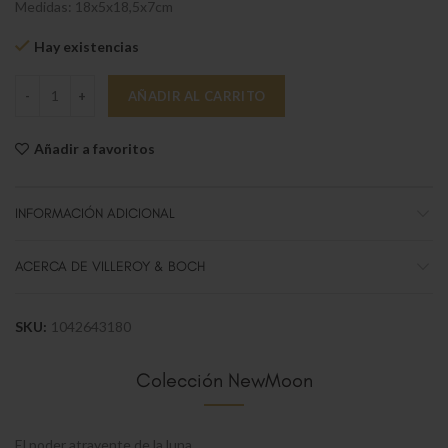
Medidas: 18x5x18,5x7cm
Hay existencias
NewMoon Ensaladera redonda S cantidad
AÑADIR AL CARRITO
Añadir a favoritos
INFORMACIÓN ADICIONAL
ACERCA DE VILLEROY & BOCH
SKU:
1042643180
Colección NewMoon
El poder atrayente de la luna