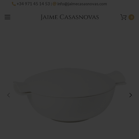
+34 971 45 14 53
info@jaimecasasnovas.com
|
0