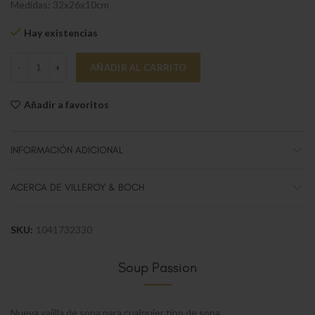
Medidas: 32x26x10cm
Hay existencias
Soup Passion Fuente 4 pers. cantidad
AÑADIR AL CARRITO
Añadir a favoritos
INFORMACIÓN ADICIONAL
ACERCA DE VILLEROY & BOCH
SKU:
1041732330
Soup Passion
Nueva vajilla de sopa para cualquier tipo de sopa