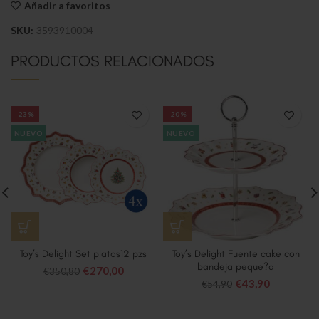
Añadir a favoritos
SKU:
3593910004
PRODUCTOS RELACIONADOS
-23%
-20%
NUEVO
NUEVO
Toy’s Delight Set platos12 pzs
Toy’s Delight Fuente cake con
bandeja peque?a
€
270,00
€
350,80
€
43,90
€
54,90