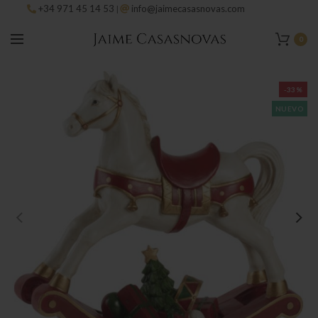
+34 971 45 14 53
info@jaimecasasnovas.com
|
0
-33%
NUEVO