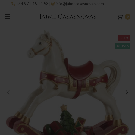
+34 971 45 14 53
info@jaimecasasnovas.com
|
0
-33%
NUEVO