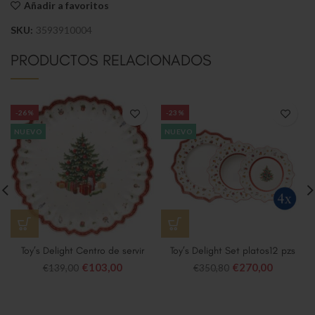
Añadir a favoritos
SKU:
3593910004
PRODUCTOS RELACIONADOS
-26%
-23%
NUEVO
NUEVO
Toy’s Delight Centro de servir
Toy’s Delight Set platos12 pzs
€
103,00
€
270,00
€
139,00
€
350,80