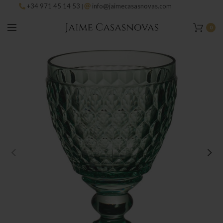
+34 971 45 14 53
info@jaimecasasnovas.com
|
0