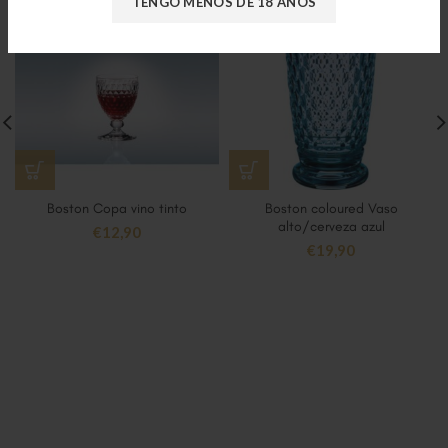
TENGO MENOS DE 18 AÑOS
Boston Copa vino tinto
Boston coloured Vaso
alto/cerveza azul
€
12,90
€
19,90