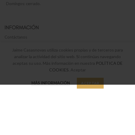
Domingos: cerrado.
INFORMACIÓN
Contáctanos
Tienda de menaje
Jaime Casasnovas utiliza cookies propias y de terceros para
analizar la actividad del sitio web. Si continúas navegando
Envíos y devoluciones
aceptas su uso. Más información en nuestra
POLÍTICA DE
Términos y Condiciones legales
COOKIES
. Aceptar
Política de privacidad y cookies
0
MÁS INFORMACIÓN
ACEPTAR
Tienda
Favoritos
Mi cuenta
SUSCRÍBETE A NUESTRO BOLETÍN
Suscríbete a nuestro boletín y sé el primero en enterarte de nuestras
últimas ofertas y novedades.