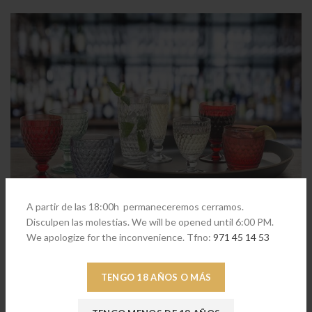
A partir de las 18:00h permaneceremos cerramos.
Disculpen las molestias. We will be opened until 6:00 PM.
We apologize for the inconvenience. Tfno:
971 45 14 53
PRODUCTOS RELACIONADOS
TENGO 18 AÑOS O MÁS