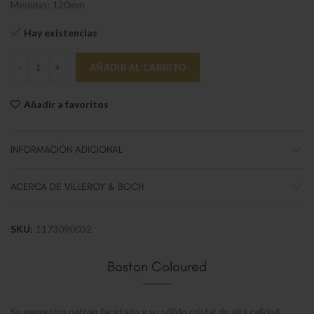
Medidas: 120mm
Hay existencias
Boston coloured Copa vino blanco verde cantidad
AÑADIR AL CARRITO
Añadir a favoritos
INFORMACIÓN ADICIONAL
ACERCA DE VILLEROY & BOCH
SKU:
1173090032
Boston Coloured
Su expresivo patrón facetado y su sólido cristal de alta calidad