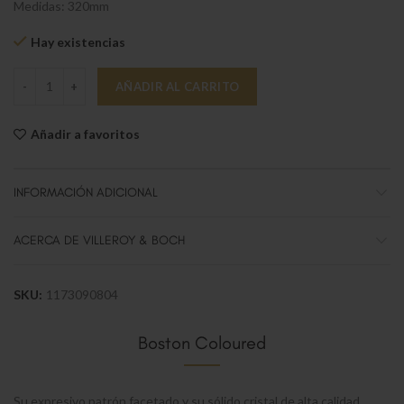
Medidas: 320mm
Hay existencias
Boston coloured Plato presentacion blue cantidad
AÑADIR AL CARRITO
Añadir a favoritos
INFORMACIÓN ADICIONAL
ACERCA DE VILLEROY & BOCH
SKU:
1173090804
Boston Coloured
Su expresivo patrón facetado y su sólido cristal de alta calidad