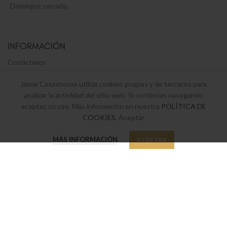
Domingos: cerrado.
INFORMACIÓN
Contáctanos
Tienda de menaje
Jaime Casasnovas utiliza cookies propias y de terceros para
analizar la actividad del sitio web. Si continúas navegando
Envíos y devoluciones
aceptas su uso. Más información en nuestra
POLÍTICA DE
Términos y Condiciones legales
COOKIES
. Aceptar
Política de privacidad y cookies
0
MÁS INFORMACIÓN
ACEPTAR
Tienda
Favoritos
Mi cuenta
SUSCRÍBETE A NUESTRO BOLETÍN
Suscríbete a nuestro boletín y sé el primero en enterarte de nuestras
últimas ofertas y novedades.