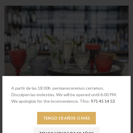
A partir de las 18:00h permaneceremos cerramos.
Disculpen las molestias. We will be opened until 6:00 PM.
We apologize for the inconvenience. Tfno:
971 45 14 53
PRODUCTOS RELACIONADOS
TENGO 18 AÑOS O MÁS