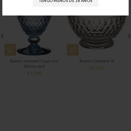
TENGO MENOS DE 18 AÑOS
Boston coloured Copa vino
Boston Cazoleta 14
blanco azul
€
17,90
€
17,90