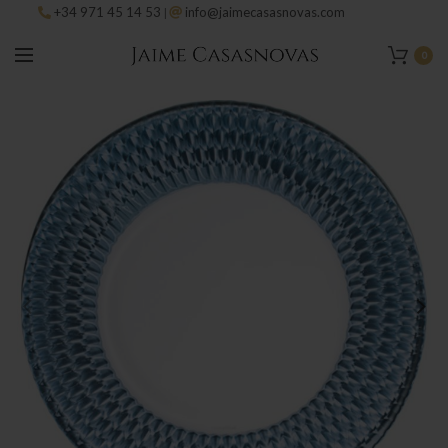
+34 971 45 14 53
info@jaimecasasnovas.com
|
0