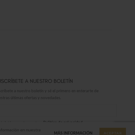
USCRÍBETE A NUESTRO BOLETÍN
críbete a nuestro boletín y sé el primero en enterarte de
stras últimas ofertas y novedades.
Política de privacidad
He leído y acepto nuestra
información en nuestra
MÁS INFORMACIÓN
ACEPTAR