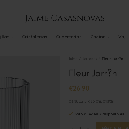
illas
Cristalerías
Cuberterías
Cocina
Vajil
Inicio
Jarrones
Fleur Jarr?n
Fleur Jarr?n
€
26,90
clara, 12,5 x 15 cm, cristal
Solo quedan 2 disponibles
Fleur Jarr?n cantidad
AÑADIR AL C