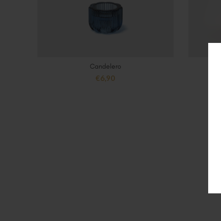
Candelero
AÑADIR AL CARRITO
€
6,90