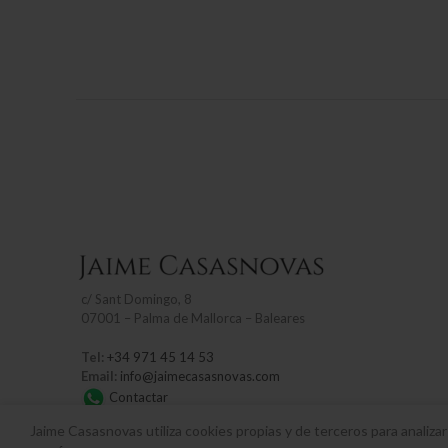
c/
Sant Domingo, 8
07001 – Palma de Mallorca – Baleares
Tel:
+34 971 45 14 53
Email:
info@jaimecasasnovas.com
Contactar
Jaime Casasnovas utiliza cookies propias y de terceros para analiza
Horario