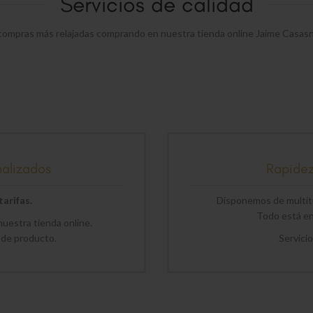
Servicios de calidad
compras más relajadas comprando en nuestra tienda online Jaime Casas
nalizados
Rapide
arifas.
Disponemos de multitu
Todo está en 
uestra tienda online.
 de producto.
Servici