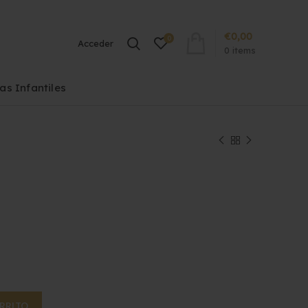
€
0,00
0
Acceder
0
items
las Infantiles
ARRITO