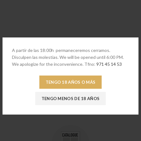
A partir de las 18:00h permaneceremos cerramos.
Disculpen las molestias. We will be opened until 6:00 PM.
We apologize for the inconvenience. Tfno:
971 45 14 53
TENGO 18 AÑOS O MÁS
Servicios de calidad
TENGO MENOS DE 18 AÑOS
Sus compras más relajadas comprando en nuestra tienda online
Jaime Casasnovas