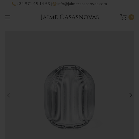
+34 971 45 14 53
info@jaimecasasnovas.com
|
0