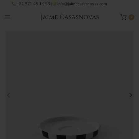
+34 971 45 14 53
info@jaimecasasnovas.com
|
0