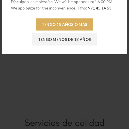
Disculpen las molestias. We will be opened until 6:00 PM.
We apologize for the inconvenience. Tfno:
971 45 14 53
Amazonia taza de t? con plato
€
63,90
TENGO 18 AÑOS O MÁS
TENGO MENOS DE 18 AÑOS
Servicios de calidad