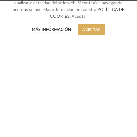
analizar la actividad del sitio web. Si continúas navegando
aceptas su uso. Más información en nuestra
POLÍTICA DE
COOKIES
. Aceptar
0
MÁS INFORMACIÓN
ACEPTAR
SUSCRÍBETE A NUESTRO BOLETÍN
Tienda
Favoritos
Mi cuenta
Suscríbete a nuestro boletín y sé el primero en enterarte de nuestras
últimas ofertas y novedades.
Política de privacidad
He leído y acepto nuestra
by NoraiStudio
2020 jaimecasasnovas.com - All Rights Reserved -
.