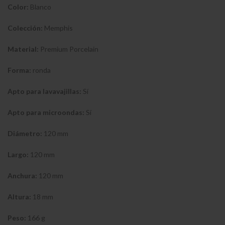
Color:
Blanco
Colección:
Memphis
Material:
Premium Porcelain
Forma:
ronda
Apto para lavavajillas:
Sí
Apto para microondas:
Sí
Diámetro:
120 mm
Largo:
120 mm
Anchura:
120 mm
Altura:
18 mm
Peso:
166 g