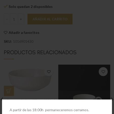
Solo quedan 2 disponibles
Memphis Plato para taza de espresso cantidad
AÑADIR AL CARRITO
Añadir a favoritos
SKU:
1016901430
PRODUCTOS RELACIONADOS
Afina ensaladera 193mm, 1000ml
€
27,90
A partir de las 18:00h permaneceremos cerramos.