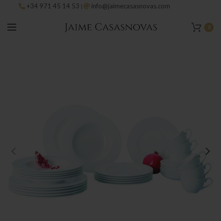
+34 971 45 14 53
info@jaimecasasnovas.com
|
0