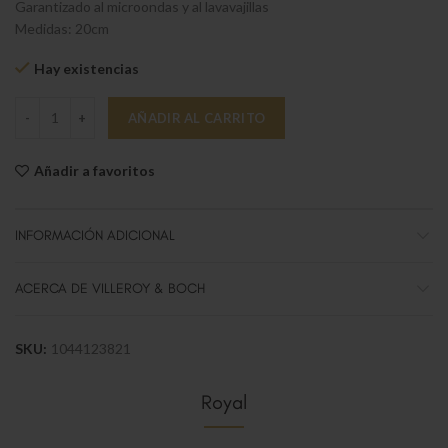
Garantizado al microondas y al lavavajillas
Medidas: 20cm
Hay existencias
Royal Cazoleta ensalada 20cm cantidad
AÑADIR AL CARRITO
Añadir a favoritos
INFORMACIÓN ADICIONAL
ACERCA DE VILLEROY & BOCH
SKU:
1044123821
Royal