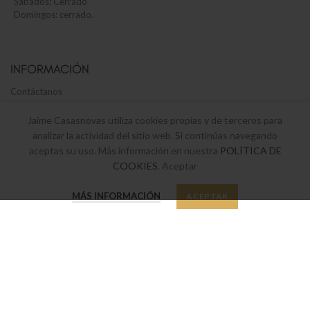
Sábados: Cerrado
Domingos: cerrado.
INFORMACIÓN
Contáctanos
Tienda de menaje
Jaime Casasnovas utiliza cookies propias y de terceros para
analizar la actividad del sitio web. Si continúas navegando
Envíos y devoluciones
aceptas su uso. Más información en nuestra
POLÍTICA DE
Términos y Condiciones legales
COOKIES
. Aceptar
Política de privacidad y cookies
0
MÁS INFORMACIÓN
ACEPTAR
Tienda
Favoritos
Mi cuenta
SUSCRÍBETE A NUESTRO BOLETÍN
Suscríbete a nuestro boletín y sé el primero en enterarte de nuestras
últimas ofertas y novedades.