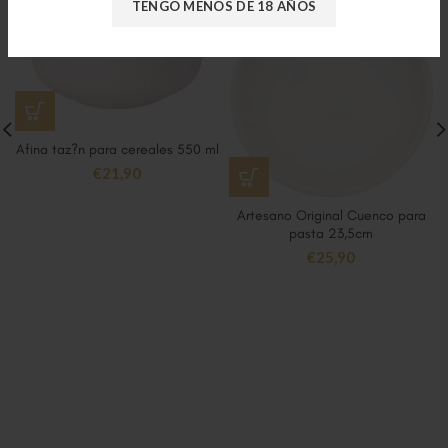
TENGO MENOS DE 18 AÑOS
Afina taz?n para cereales 550 ml
€
21,90
Artesano Original Cuenco para
pasta 23,5cm
€
25,90