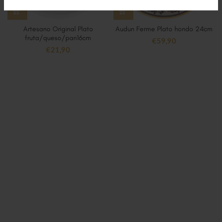
Artesano Original Plato
Audun Ferme Plato hondo 24cm
fruta/queso/pan16cm
€
59,90
€
21,90