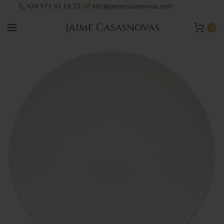
+34 971 45 14 53
info@jaimecasasnovas.com
|
0