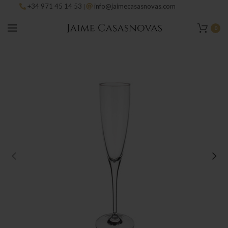
+34 971 45 14 53
info@jaimecasasnovas.com
|
0