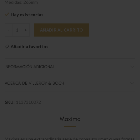
Medidas: 265mm
Hay existencias
Maxima Flauta cava cantidad
AÑADIR AL CARRITO
Añadir a favoritos
INFORMACIÓN ADICIONAL
ACERCA DE VILLEROY & BOCH
SKU:
1137310072
Maxima
Maxima es una extraordinaria serie de copas gourmet cuyas formas