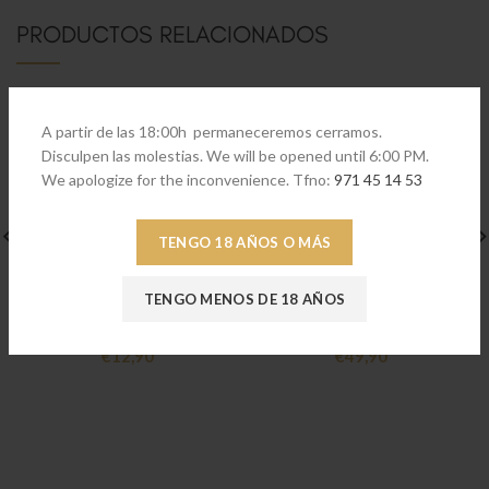
PRODUCTOS RELACIONADOS
A partir de las 18:00h permaneceremos cerramos.
Disculpen las molestias. We will be opened until 6:00 PM.
We apologize for the inconvenience. Tfno:
971 45 14 53
TENGO 18 AÑOS O MÁS
TENGO MENOS DE 18 AÑOS
Boston Copa vino blanco
Boston Centro
€
12,90
€
49,90